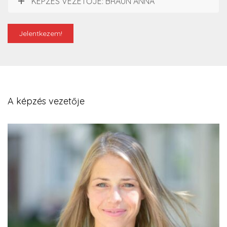
KÉPZÉS VEZETŐJE: BRAUN ANNA
Jelentkezem!
A képzés vezetője