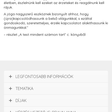
életben, észlelnünk kell ezeket az érzeteket és reagálnunk kell
rájuk.
A jóga nagyszerű eszköznek bizonyult ahhoz, hogy
(újra)kapcsolódhassunk a belső világunkkal, s ezáltal
gondoskodó, szeretetteljes, érzéki kapcsolatot alakíthassunk ki
önmagunkkal.”
– részlet „A test mindent számon tart” c. könyvből
LEGFONTOSABB INFORMÁCIÓK
TEMATIKA
DÍJAK