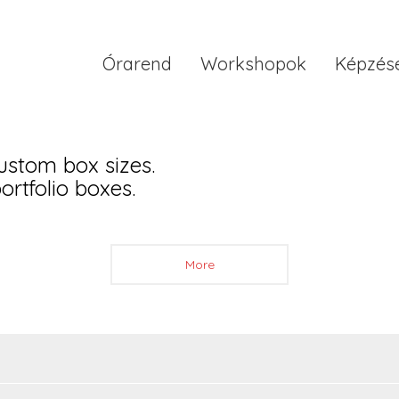
Órarend
Workshopok
Képzés
custom box sizes.
ortfolio boxes.
More