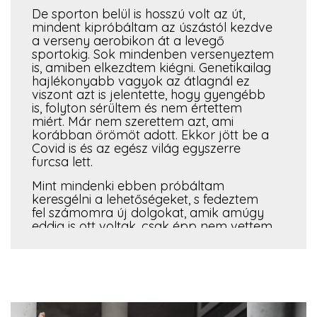
De sporton belül is hosszú volt az út,
mindent kipróbáltam az úszástól kezdve
a verseny aerobikon át a levegő
sportokig. Sok mindenben versenyeztem
is, amiben elkezdtem kiégni. Genetikailag
hajlékonyabb vagyok az átlagnál ez
viszont azt is jelentette, hogy gyengébb
is, folyton sérültem és nem értettem
miért. Már nem szerettem azt, ami
korábban örömöt adott. Ekkor jött be a
Covid is és az egész világ egyszerre
furcsa lett.
Mint mindenki ebben próbáltam
keresgélni a lehetőségeket, s fedeztem
fel számomra új dolgokat, amik amúgy
eddig is ott voltak, csak épp nem vettem
észre őket, ilyen volt a jóga is. Óriási
felfedezés volt, hogy egy
mozgásformában nem kell másokhoz
hasonlítgatnod magad, hogy amúgy –
mint minden másban is – a saját utad
kell megtaláld és járd és! Van olyan nap,