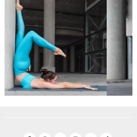
amikor valami jobban megy, másnap
pedig a közelében se vagy. És ez
TELJESEN NORMÁLIS. Ez teljesen
elképesztett.
Annyira, hogy amint lehetett
jelentkeztem életem első jóga oktató
képzésre, amit aztán sok-sok másik
követett, nem tudtam betelni azzal a
tudással, hogy valójában a mozgás
olyan szabadságot ad, amit semmilyen
más úton nem tudod elérni azt.
És ahogy az anatómiai tudásom, oktatási
módszertanom bővült, úgy gyógyultam
én is, s találtam meg a saját utamat a
saját mozgásomban is.
VILLÁMINTERJÚ
Ha a jóga a válasz, mi a kérdés?
Mi az, ami megtanított a testérzetek
felismerésére?
Hogy telik egy napod?