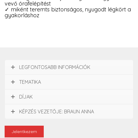
vevő órafelépítést
✓ miként teremts biztonságos, nyugodt légkört a
gyakorláshoz
LEGFONTOSABB INFORMÁCIÓK
TEMATIKA
DÍJAK
KÉPZÉS VEZETŐJE: BRAUN ANNA
Jelentkezem