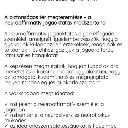
A biztonságos tér megteremtése – a
neuroaffirmatív jógaoktatás módszertana
A neuroaffirmatív jógaoktatás olyan elfogadó
szemlélet, amelynél figyelembe vesszük, hogy a
gyakorlók különbözően érzékelnek, reagálnak és
töltődnek – és ehhez igazítjuk a jógaóra terét,
ritmusát és hangulatát.
A képzésen megmutatjuk, hogyan tudod az óra
menetét és a kommunikációt úgy alakítani, hogy
az támogató, kiszámítható és megnyugtató
legyen minden egyes gyakorló számára.
A workshopon megtudhatod:
✓ mit jelent a neuroaffirmatív szemlélet a
jógában
✓ miben tér el a neurodiverz és neurotipikus
működés
✓ az idegrendszeri sajátosságokat is figyelmbe