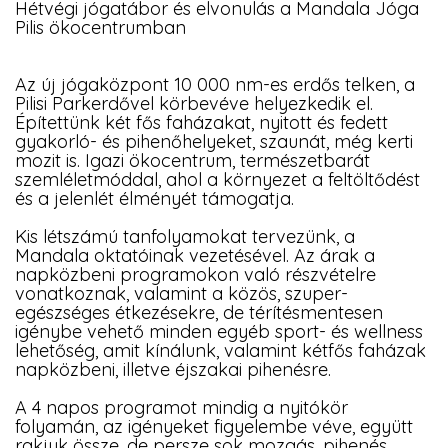
Hétvégi jógatábor és elvonulás a Mandala Jóga
Pilis ökocentrumban
Az új jógaközpont 10 000 nm-es erdős telken, a
Pilisi Parkerdővel körbevéve helyezkedik el.
Építettünk két fős faházakat, nyitott és fedett
gyakorló- és pihenőhelyeket, szaunát, még kerti
mozit is. Igazi ökocentrum, természetbarát
szemléletmóddal, ahol a környezet a feltöltődést
és a jelenlét élményét támogatja.
Kis létszámú tanfolyamokat tervezünk, a
Mandala oktatóinak vezetésével. Az árak a
napközbeni programokon való részvételre
vonatkoznak, valamint a közös, szuper-
egészséges étkezésekre, de térítésmentesen
igénybe vehető minden egyéb sport- és wellness
lehetőség, amit kínálunk, valamint kétfős faházak
napközbeni, illetve éjszakai pihenésre.
A 4 napos programot mindig a nyitókör
folyamán, az igényeket figyelembe véve, együtt
rakjuk össze, de persze sok mozgás, pihenés,