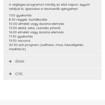
A végleges programot mindig az első napon, együtt
találjuk ki, igazodva a résztvevők igényeihez!
7.00 gyakorlás
8.30 reggeli, tisztálkodás
10.00 elmélet vagy ászana elemzés
13.00 ebéd, séta, csendes pihenő
16.00 elmélet vagy ászana elemzés
17.30 gyakorlás
19.30 vacsora
20.30 esti program (wellness, mozi, beszélgetés,
meditáció)
ÁRAK
GYIK