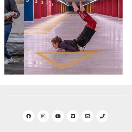
hétről hétre, évek alatt, elfogyott.
A tanítás pedig hétről hétre, évek alatt a
napom talán legfontosabb, legfelemelőbb
élményévé lépett elő. Egyre több
lehetőséget kerestem, és kaptam, mint
mozgástanár. Itt tudtam pihenni. Azt
hiszem ezt kellett felismernem.
Aztán egyszer, amikor azon kaptam
magam, hogy olyan fáradt vagyok, hogy
elképzelni sem tudom, hogyan tudtam
valaha is megmozdulni, teljesen
egyértelműen, az alkalmi látogatás
nyugalmával, visszatértem a jógaterembe.
És azon a borús napon, sokadik „első”
jógaórám után már tudtam, hogy nekem
pont itt kell lennem. Nem volt többet
kérdés, hogy mire érek rá, ez, amit itt
kapok, a testemnek jár. Akarja, szereti. És
ahogy a test koncentrált, hirtelen a
figyelmem is meg tud pihenni. Neki is
szüksége van rá. Tiszta fókuszpontokra a
folyamatos zajban. Rendben. Itt kell