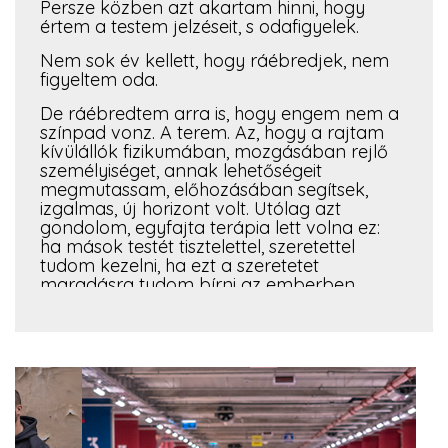
Persze közben azt akartam hinni, hogy
értem a testem jelzéseit, s odafigyelek.
Nem sok év kellett, hogy ráébredjek, nem
figyeltem oda.
De ráébredtem arra is, hogy engem nem a
színpad vonz. A terem. Az, hogy a rajtam
kívülállók fizikumában, mozgásában rejlő
személyiséget, annak lehetőségeit
megmutassam, előhozásában segítsek,
izgalmas, új horizont volt. Utólag azt
gondolom, egyfajta terápia lett volna ez:
ha mások testét tisztelettel, szeretettel
tudom kezelni, ha ezt a szeretetet
maradásra tudom bírni az emberben,
akkor az saját magammal szemben is
harmóniát fog szülni. Ebben az időben
éreztem először a jógaterem hívását. És
valami különös, izgalmas dolgot éltem
meg. De akkor még tovább sodródtam,
nem tudtam meg, mit találtam.
A saját magamra fordított időm pedig,