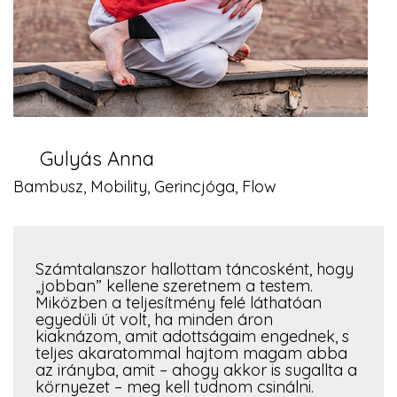
Gulyás Anna
Bambusz, Mobility, Gerincjóga, Flow
Számtalanszor hallottam táncosként, hogy
„jobban” kellene szeretnem a testem.
Miközben a teljesítmény felé láthatóan
egyedüli út volt, ha minden áron
kiaknázom, amit adottságaim engednek, s
teljes akaratommal hajtom magam abba
az irányba, amit – ahogy akkor is sugallta a
környezet – meg kell tudnom csinálni.