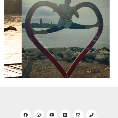
világunk, a fogyasztói társadalmunk
pedig elszakít minket a testünktől.
Az óráimon arra törekszem, hogy
megtanuljunk újra egyek lenni a
testünkkel, ami közelebb hozhat ahhoz,
hogy megtapasztalhassuk a testi-lelki
egységet. Szeretem az órákon, ahogyan
akár játékosan, de keresgéljük a
határainkat, és “játszunk” az
idegrendszerrel.
A jógára jelenleg, mint egyfajta
mozgásterápiára tekintek, és hiszem
hogy ki-ki a maga kis útján
megtapasztalja ezt a terápiás hatást.
Emellett hiszem hogy a flow élmény
(amikor tökéletesen belefeledkezünk
abba amit csinálunk) fontos, hogy a
mindennapjaink része legyen, mert ez
egy igazán ősi és ösztönös állapot, és a
jóga szerintem ennek elérésére egy
igazán tökéletes eszköz.”