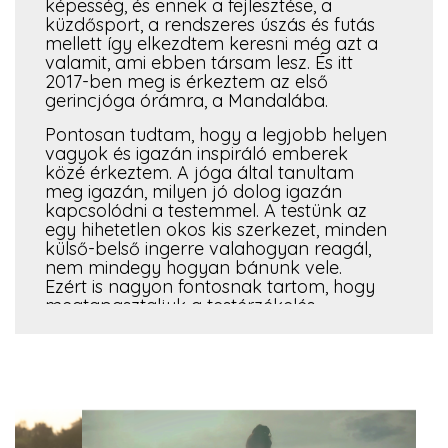
képesség, és ennek a fejlesztése, a
küzdősport, a rendszeres úszás és futás
mellett így elkezdtem keresni még azt a
valamit, ami ebben társam lesz. És itt
2017-ben meg is érkeztem az első
gerincjóga órámra, a Mandalába.
Pontosan tudtam, hogy a legjobb helyen
vagyok és igazán inspiráló emberek
közé érkeztem. A jóga által tanultam
meg igazán, milyen jó dolog igazán
kapcsolódni a testemmel. A testünk az
egy hihetetlen okos kis szerkezet, minden
külső-belső ingerre valahogyan reagál,
nem mindegy hogyan bánunk vele.
Ezért is nagyon fontosnak tartom, hogy
megtapasztaljuk a testérzékelés
tudatosabb formáját. “A testünk ismeri a
múltunkat, létrehozza a jövőnket, és
rajta keresztül kapcsolódunk a jelenhez.”
Egy nap annyi inger ér minket, mint a
nagyszüleinket ki tudja mennyi idő alatt
ért, túlzottak a tevékenységeink, modern