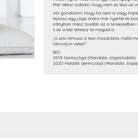
Már akkor tudtam, hogy nem ez lesz az ut
Azt gondolom, hogy ha nem is vagy hajl
lejössz egy jóga órára már nyertél és bü
irányban mész tovább az a te kezedben va
s ez a kéz lehetsz te magad is.
„A szív ritmusa a test mozdulata. Halld 
táncoljon veled.”
BIO
2019 Gerincjóga (Mandala Jógastúdiók)
2020 Haladó gerincjóga (Mandala Jógas
2022 Fascia Mozgásban (Mandala Jógas
2022 Mobility továbbképzés (Mandala Jó
2022 Flow jóga (Mandala Jógastúdiók)
2023 Traumatudatos jógaoktatás (Manda