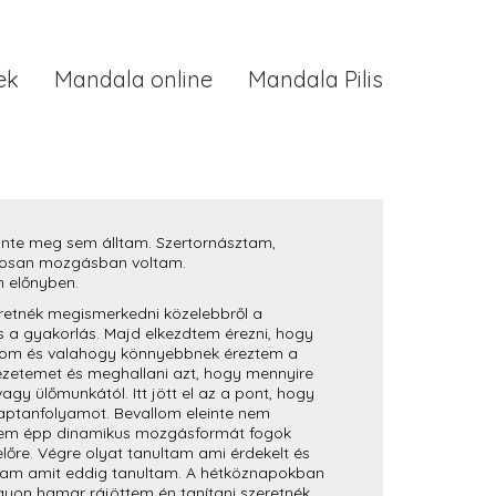
ek
Mandala online
Mandala Pilis
inte meg sem álltam. Szertornásztam,
atosan mozgásban voltam.
m előnyben.
retnék megismerkedni közelebbről a
s a gyakorlás. Majd elkezdtem érezni, hogy
som és valahogy könnyebbnek éreztem a
yezetemet és meghallani azt, hogy mennyire
agy ülőmunkától. Itt jött el az a pont, hogy
aptanfolyamot. Bevallom eleinte nem
nem épp dinamikus mozgásformát fogok
lőre. Végre olyat tanultam ami érdekelt és
tam amit eddig tanultam. A hétköznapokban
agyon hamar rájöttem én tanítani szeretnék.