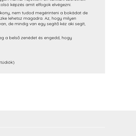
olsó képzés amit elfogok elvégezni.
ékony, nem tudod megérinteni a bokádat de
szke lehetsz magadra. Az, hogy milyen
n, de mindig van egy segítő kéz aki segít,
meg a belső zenédet és engedd, hogy
túdiók)
túdiók)
gastúdiók)
la Jógastúdiók)