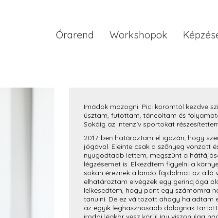
Órarend
Workshopok
Képzés
Imádok mozogni. Pici koromtól kezdve sz
úsztam, futottam, táncoltam és folyam
Sokáig az intenzív sportokat részesítette
2017-ben határoztam el igazán, hogy sze
jógával. Eleinte csak a szőnyeg vonzott é
nyugodtabb lettem, megszűnt a hátfájá
légzésemet is. Elkezdtem figyelni a körn
sokan éreznek állandó fájdalmat az álló v
elhatároztam elvégzek egy gerincjóga al
lelkesedtem, hogy pont egy számomra 
tanulni. De ez változott ahogy haladtam e
az egyik leghasznosabb dolognak tartot
irodai légkör vesz körül így viszonylag n