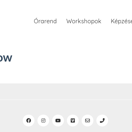
Órarend
Workshopok
Képzés
low