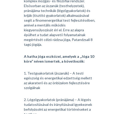
komplex mozgás- és filozófiai rendszer.
Elsősorban az ászanák (testhelyzetek),
pránájáma technikák (légzőgyakorlatok) és
kriják (tisztító gyakorlatok) alkalmazásával
segít a finomenergetikai test fejlesztésében,
amivel a mentális működés
kiegyensúlyozását éri el. Erre az alapra
épülhet a tudat alapvető folyamatainak
megértését célzó rádzsa jóga, Patandzsali 8
tagú jógája.
A hatha jóga eszközei, amelyek a „Jóga 10
köre” néven ismertek, a következők:
1. Testgyakorlatok (ászanák) – A testi
egészség és energetikai edzettség mellett
az akaraterő és az önbizalom fejlesztésére
szolgálnak
2. Légzőgyakorlatok (pránájáma) – A légzés
tudatosításával és irányításával igyekeznek
befolyásolni az energetikai történéseket a