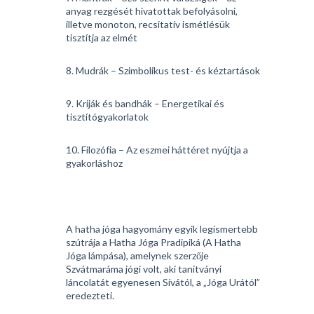
anyag rezgését hivatottak befolyásolni,
illetve monoton, recsitatív ismétlésük
tisztítja az elmét
8. Mudrák – Szimbolikus test- és kéztartások
9. Kriják és bandhák – Energetikai és
tisztítógyakorlatok
10. Filozófia – Az eszmei háttéret nyújtja a
gyakorláshoz
A hatha jóga hagyomány egyik legismertebb
szútrája a Hatha Jóga Pradipiká (A Hatha
Jóga lámpása), amelynek szerzője
Szvátmaráma jógi volt, aki tanítványi
láncolatát egyenesen Sívától, a „Jóga Urától”
eredezteti.