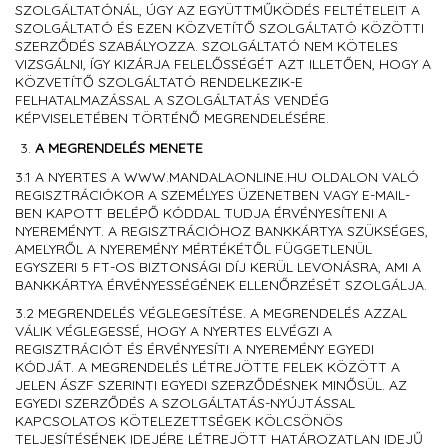
SZOLGÁLTATÓNÁL, ÚGY AZ EGYÜTTMŰKÖDÉS FELTÉTELEIT A
SZOLGÁLTATÓ ÉS EZEN KÖZVETÍTŐ SZOLGÁLTATÓ KÖZÖTTI
SZERZŐDÉS SZABÁLYOZZA. SZOLGÁLTATÓ NEM KÖTELES
VIZSGÁLNI, ÍGY KIZÁRJA FELELŐSSÉGÉT AZT ILLETŐEN, HOGY A
KÖZVETÍTŐ SZOLGÁLTATÓ RENDELKEZIK-E
FELHATALMAZÁSSAL A SZOLGÁLTATÁS VENDÉG
KÉPVISELETÉBEN TÖRTÉNŐ MEGRENDELÉSÉRE.
A MEGRENDELÉS MENETE
3.1 A NYERTES A WWW.MANDALAONLINE.HU OLDALON VALÓ
REGISZTRÁCIÓKOR A SZEMÉLYES ÜZENETBEN VAGY E-MAIL-
BEN KAPOTT BELÉPŐ KÓDDAL TUDJA ÉRVÉNYESÍTENI A
NYEREMÉNYT. A REGISZTRÁCIÓHOZ BANKKÁRTYA SZÜKSÉGES,
AMELYRŐL A NYEREMÉNY MÉRTÉKÉTŐL FÜGGETLENÜL
EGYSZERI 5 FT-OS BIZTONSÁGI DÍJ KERÜL LEVONÁSRA, AMI A
BANKKÁRTYA ÉRVÉNYESSÉGÉNEK ELLENŐRZÉSÉT SZOLGÁLJA.
3.2 MEGRENDELÉS VÉGLEGESÍTÉSE. A MEGRENDELÉS AZZAL
VÁLIK VÉGLEGESSÉ, HOGY A NYERTES ELVÉGZI A
REGISZTRÁCIÓT ÉS ÉRVÉNYESÍTI A NYEREMÉNY EGYEDI
KÓDJÁT. A MEGRENDELÉS LÉTREJÖTTE FELEK KÖZÖTT A
JELEN ÁSZF SZERINTI EGYEDI SZERZŐDÉSNEK MINŐSÜL. AZ
EGYEDI SZERZŐDÉS A SZOLGÁLTATÁS-NYÚJTÁSSAL
KAPCSOLATOS KÖTELEZETTSÉGEK KÖLCSÖNÖS
TELJESÍTÉSÉNEK IDEJÉRE LÉTREJÖTT HATÁROZATLAN IDEJŰ