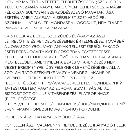
HONLAPJÁN FELTÜNTETETT ELÉRHETŐSÉGEIN (SZÉKHELYÉN,
TELEFONSZÁMÁN VAGY E-MAIL CÍMÉN) LEHETSÉGES. A MÁSIK
FÉL OLYAN SÚLYOSAN SZERZŐDÉSSZEGŐ MAGATARTÁSA
ESETÉN, AMELY ALAPJÁN A SÉRELMET SZENVEDŐ FÉL
AZONNALI HATÁLYÚ FELMONDÁSRA JOGOSULT, NEM ELVÁRT
PANASZKEZELÉSE ALKALMAZÁSA.
9.4.3 FELEK AZ EGYEDI SZERZŐDÉS ÉS/VAGY AZ ÁSZF
LÉTREJÖTTE ÉS RENDELKEZÉSEINEK ÉRTELMEZÉSE, TOVÁBBÁ
A JOGVISZONYBÓL VAGY ANNAK TELJESÍTÉSÉBŐL FAKADÓ
ESETLEGES JOGVITÁIKAT ELSŐSORBAN EGYEZTETÉSSEL
KÖTELESEK RENDEZNI AZ ELŐZŐ PONTBAN FOGLALTAKNAK
MEGFELELŐEN. AMENNYIBEN A BÉKÉS VITARENDEZÉS NEM
VEZET EREDMÉNYRE, ÚGY FELEKNEK LEHETŐSÉGÉBEN ÁLL A
SZOLGÁLTATÓ SZÉKHELYE VAGY A VENDÉG LAKÓHELYE
SZERINT ILLETÉKES BÉKÉLTETŐ TESTÜLETHEZ
(ELÉRHETŐSÉGE: HTTP://WWW.BEKELTETES.HU/INDEX.PHP?
ID=TESTULETEK) VAGY AZ EURÓPAI BIZOTTSÁG ÁLTAL
BIZTOSÍTOTT ONLINE VITARENDEZÉSI PLATFORMHOZ
(ELÉRHETŐSÉGE:
HTTPS://EC.EUROPA.EU/CONSUMERS/ODR/MAIN/INDEX.CFM?
EVENT=MAIN.HOME2.SHOW&LNG=HU) FORDULNI.
9.5 JELEN ÁSZF HATÁLYA ÉS MÓDOSÍTÁSA
9.5.1 JELEN ÁSZF VALAMENNYI RENDELKEZÉSE IRÁNYADÓ FELEK