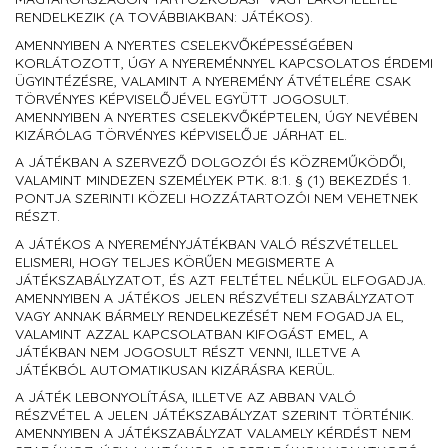
RENDELKEZIK (A TOVÁBBIAKBAN: JÁTÉKOS).
AMENNYIBEN A NYERTES CSELEKVŐKÉPESSÉGÉBEN
KORLÁTOZOTT, ÚGY A NYEREMÉNNYEL KAPCSOLATOS ÉRDEMI
ÜGYINTÉZÉSRE, VALAMINT A NYEREMÉNY ÁTVÉTELÉRE CSAK
TÖRVÉNYES KÉPVISELŐJÉVEL EGYÜTT JOGOSULT.
AMENNYIBEN A NYERTES CSELEKVŐKÉPTELEN, ÚGY NEVÉBEN
KIZÁRÓLAG TÖRVÉNYES KÉPVISELŐJE JÁRHAT EL.
A JÁTÉKBAN A SZERVEZŐ DOLGOZÓI ÉS KÖZREMŰKÖDŐI,
VALAMINT MINDEZEN SZEMÉLYEK PTK. 8:1. § (1) BEKEZDÉS 1.
PONTJA SZERINTI KÖZELI HOZZÁTARTOZÓI NEM VEHETNEK
RÉSZT.
A JÁTÉKOS A NYEREMÉNYJÁTÉKBAN VALÓ RÉSZVÉTELLEL
ELISMERI, HOGY TELJES KÖRŰEN MEGISMERTE A
JÁTÉKSZABÁLYZATOT, ÉS AZT FELTÉTEL NÉLKÜL ELFOGADJA.
AMENNYIBEN A JÁTÉKOS JELEN RÉSZVÉTELI SZABÁLYZATOT
VAGY ANNAK BÁRMELY RENDELKEZÉSÉT NEM FOGADJA EL,
VALAMINT AZZAL KAPCSOLATBAN KIFOGÁST EMEL, A
JÁTÉKBAN NEM JOGOSULT RÉSZT VENNI, ILLETVE A
JÁTÉKBÓL AUTOMATIKUSAN KIZÁRÁSRA KERÜL.
A JÁTÉK LEBONYOLÍTÁSA, ILLETVE AZ ABBAN VALÓ
RÉSZVÉTEL A JELEN JÁTÉKSZABÁLYZAT SZERINT TÖRTÉNIK.
AMENNYIBEN A JÁTÉKSZABÁLYZAT VALAMELY KÉRDÉST NEM