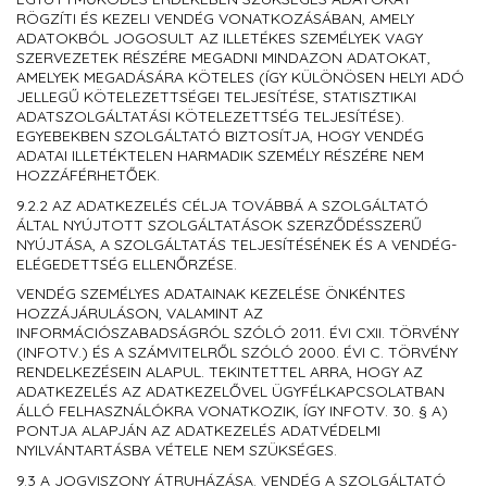
RÖGZÍTI ÉS KEZELI VENDÉG VONATKOZÁSÁBAN, AMELY
ADATOKBÓL JOGOSULT AZ ILLETÉKES SZEMÉLYEK VAGY
SZERVEZETEK RÉSZÉRE MEGADNI MINDAZON ADATOKAT,
AMELYEK MEGADÁSÁRA KÖTELES (ÍGY KÜLÖNÖSEN HELYI ADÓ
JELLEGŰ KÖTELEZETTSÉGEI TELJESÍTÉSE, STATISZTIKAI
ADATSZOLGÁLTATÁSI KÖTELEZETTSÉG TELJESÍTÉSE).
EGYEBEKBEN SZOLGÁLTATÓ BIZTOSÍTJA, HOGY VENDÉG
ADATAI ILLETÉKTELEN HARMADIK SZEMÉLY RÉSZÉRE NEM
HOZZÁFÉRHETŐEK.
9.2.2 AZ ADATKEZELÉS CÉLJA TOVÁBBÁ A SZOLGÁLTATÓ
ÁLTAL NYÚJTOTT SZOLGÁLTATÁSOK SZERZŐDÉSSZERŰ
NYÚJTÁSA, A SZOLGÁLTATÁS TELJESÍTÉSÉNEK ÉS A VENDÉG-
ELÉGEDETTSÉG ELLENŐRZÉSE.
VENDÉG SZEMÉLYES ADATAINAK KEZELÉSE ÖNKÉNTES
HOZZÁJÁRULÁSON, VALAMINT AZ
INFORMÁCIÓSZABADSÁGRÓL SZÓLÓ 2011. ÉVI CXII. TÖRVÉNY
(INFOTV.) ÉS A SZÁMVITELRŐL SZÓLÓ 2000. ÉVI C. TÖRVÉNY
RENDELKEZÉSEIN ALAPUL. TEKINTETTEL ARRA, HOGY AZ
ADATKEZELÉS AZ ADATKEZELŐVEL ÜGYFÉLKAPCSOLATBAN
ÁLLÓ FELHASZNÁLÓKRA VONATKOZIK, ÍGY INFOTV. 30. § A)
PONTJA ALAPJÁN AZ ADATKEZELÉS ADATVÉDELMI
NYILVÁNTARTÁSBA VÉTELE NEM SZÜKSÉGES.
9.3 A JOGVISZONY ÁTRUHÁZÁSA. VENDÉG A SZOLGÁLTATÓ