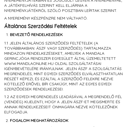
NYEREMÉNYJÁTÉKBAN ÉS JOGOSULT LEGYEN A NYEREMÉNYRE,
A JÁTÉKFELHÍVÁS SZERINT KELL ELJÁRNIA A
NYEREMÉNYJÁTÉKRÓL SZÓLÓ POSZTBAN LEÍRTAK SZERINT.
A NYEREMÉNY KÉSZPÉNZRE NEM VÁLTHATÓ.
Általános Szerződési Feltételek
BEVEZETŐ RENDELKEZÉSEK
1.1 JELEN ÁLTALÁNOS SZERZŐDÉSI FELTÉTELEK (A
TOVÁBBIAKBAN: ÁSZF VAGY SZERZŐDÉS) TARTALMAZZA
MINDAZON RENDELKEZÉSEKET, AMELYEK A MANDALA
GERINCJÓGA RENDSZER EGYESÜLET ÁLTAL ÜZEMELTETETT
WWW.MANDLAONLINE.HU OLDAL SZOLGÁLTATÁSAI
IGÉNYBEVÉTELÉRE IRÁNYULNAK. JELEN ÁSZF A SZOLGÁLTATÁS
MEGRENDELÉS, MINT EGYEDI SZERZŐDÉS ELVÁLASZTHATATLAN
RÉSZÉT KÉPEZI, ÉS EZÁLTAL A SZERZŐDŐ FELEKRE NÉZVE
KÖTELEZŐ ERŐVEL BÍR CSAKÚGY, MINT AZ EGYES EGYEDI
SZERZŐDÉSEK RENDELKEZÉSEI.
1.2 AZ EGYEDI MEGRENDELÉS LEADÁSÁVAL A MEGRENDELŐ FÉL
(VENDÉG) KIJELENTI, HOGY A JELEN ÁSZF-ET MEGISMERTE ÉS
ANNAK RENDELKEZÉSEIT ÖNMAGÁRA NÉZVE KÖTELEZŐNEK
ELFOGADJA.
FOGALOM MEGHATÁROZÁSOK