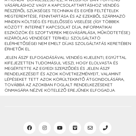
VÁSÁRLÁSHOZ VAGY A KAPCSOLATTARTÁSHOZ VENDÉG
RÉSZÉRŐL SZÜKSÉGES TECHNIKAI ÉS EGYÉB FELTÉTELEK
MEGTEREMTÉSE, FENNTARTÁSA ÉS AZ EZEKBŐL SZÁRMAZÓ
MINDEN KÖLTSÉG ÉS FELELŐSSÉG VISELÉSE (ÍGY TÖBBEK
KÖZÖTT: INTERNET KAPCSOLAT DÍJA, INFORMATIKAI
ESZKÖZÖK ÉS SZOFTVEREK MEGVÁSÁRLÁSA, MŰKÖDTETÉSE)
KIZÁRÓLAG VENDÉGET TERHELI. SZOLGÁLTATÓ
ELÉRHETŐSÉGEI NEM EMELT DÍJAS SZOLGÁLTATÁS KERETÉBEN
ÉRHETŐK EL.
JELEN ÁSZF ELFOGADÁSÁVAL VENDÉG KIJELENTI, EGYÚTTAL
KIFEJEZETTEN TUDOMÁSUL VESZI, HOGY ELOLVASTA ÉS
MEGÉRTETTE AZ EGYEDI SZERZŐDÉS ÉS JELEN ÁSZF
RENDELKEZÉSEIT ÉS AZOK KÖVETKEZMÉNYEIT, VALAMINT
LÉPÉSEKET TETT AZOK KÖRÜLTEKINTŐ ÁTGONDOLÁSÁRA,
TOVÁBBÁ AZ AZOKBAN FOGLALT RENDELKEZÉSEKET
ÖNMAGÁRA NÉZVE KÖTELEZŐ EREJŰNEK ELFOGADJA.