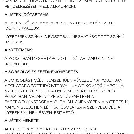
SZABÁLYOZ, ÚGY A HATÁLYOS JOGSZABÁLYOK VONATKOZÓ
RENDELKEZÉSEIT KELL ALKALMAZNI.
A JÁTÉK IDŐTARTAMA:
A JÁTÉK IDŐTARTAMA: A POSZTBAN MEGHATÁROZOTT
IDŐINTERVALLUM
NYERTESEK SZÁMA: A POSZTBAN MEGHATÁROZOTT SZÁMÚ
JÁTÉKOS
A NYEREMÉNY:
A POSZTBAN MEGHATÁROZOTT IDŐTARTAMÚ ONLINE
JÓGABÉRLET
A SORSOLÁS ÉS EREDMÉNYHIRDETÉS:
A SORSOLÁST VÉLETLENSZERŰEN VÉGEZZÜK A POSZTBAN
MEGHATÁROZOTT IDŐINTERVALLUMOT KÖVETŐ NAPON. A
NYERTEST ÉRTESÍTJÜK A NYEREMÉNYJÁTÉKRÓL SZÓLÓ
POSZTBAN, VALAMINT PRIVÁT ÜZENETBEN A
FACEBOOK/INSTAGRAM OLDALÁN. AMENNYIBEN A NYERTES 14
NAPON BELÜL NEM LÉP KAPCSOLATBA A SZERVEZŐVEL, A
NYEREMÉNY NEM ÉRVÉNYESÍTHETŐ.
A JÁTÉK MENETE:
AHHOZ, HOGY EGY JÁTÉKOS RÉSZT VEGYEN A