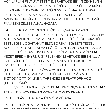
HONLAPJÁN FELTÜNTETETT ELÉRHETŐSÉGEIN (SZÉKHELYÉN,
TELEFONSZÁMÁN VAGY E-MAIL CÍMÉN) LEHETSÉGES. A MÁSIK
FÉL OLYAN SÚLYOSAN SZERZŐDÉSSZEGŐ MAGATARTÁSA
ESETÉN, AMELY ALAPJÁN A SÉRELMET SZENVEDŐ FÉL
AZONNALI HATÁLYÚ FELMONDÁSRA JOGOSULT, NEM ELVÁRT
PANASZKEZELÉSE ALKALMAZÁSA.
9.4.3 FELEK AZ EGYEDI SZERZŐDÉS ÉS/VAGY AZ ÁSZF
LÉTREJÖTTE ÉS RENDELKEZÉSEINEK ÉRTELMEZÉSE, TOVÁBBÁ
A JOGVISZONYBÓL VAGY ANNAK TELJESÍTÉSÉBŐL FAKADÓ
ESETLEGES JOGVITÁIKAT ELSŐSORBAN EGYEZTETÉSSEL
KÖTELESEK RENDEZNI AZ ELŐZŐ PONTBAN FOGLALTAKNAK
MEGFELELŐEN. AMENNYIBEN A BÉKÉS VITARENDEZÉS NEM
VEZET EREDMÉNYRE, ÚGY FELEKNEK LEHETŐSÉGÉBEN ÁLL A
SZOLGÁLTATÓ SZÉKHELYE VAGY A VENDÉG LAKÓHELYE
SZERINT ILLETÉKES BÉKÉLTETŐ TESTÜLETHEZ
(ELÉRHETŐSÉGE: HTTP://WWW.BEKELTETES.HU/INDEX.PHP?
ID=TESTULETEK) VAGY AZ EURÓPAI BIZOTTSÁG ÁLTAL
BIZTOSÍTOTT ONLINE VITARENDEZÉSI PLATFORMHOZ
(ELÉRHETŐSÉGE:
HTTPS://EC.EUROPA.EU/CONSUMERS/ODR/MAIN/INDEX.CFM?
EVENT=MAIN.HOME2.SHOW&LNG=HU) FORDULNI.
9.5 JELEN ÁSZF HATÁLYA ÉS MÓDOSÍTÁSA
9.5.1 JELEN ÁSZF VALAMENNYI RENDELKEZÉSE IRÁNYADÓ FELEK