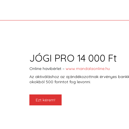
JÓGI PRO 14 000 Ft
Online havibérlet –
www.mandalaonline.hu
Az aktiváláshoz az ajándékozottnak érvényes bankkár
okokból 500 forintot fog levonni.
Ezt kérem!