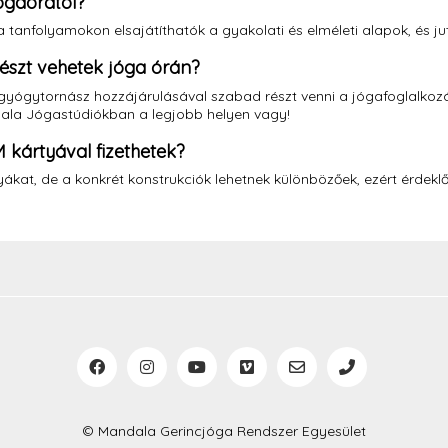
ógaórától?
 tanfolyamokon elsajátíthatók a gyakolati és elméleti alapok, és ju
észt vehetek jóga órán?
gyógytornász hozzájárulásával szabad részt venni a jógafoglalko
dala Jógastúdiókban a legjobb helyen vagy!
 kártyával fizethetek?
ákat, de a konkrét konstrukciók lehetnek különbözőek, ezért érdekl
© Mandala Gerincjóga Rendszer Egyesület