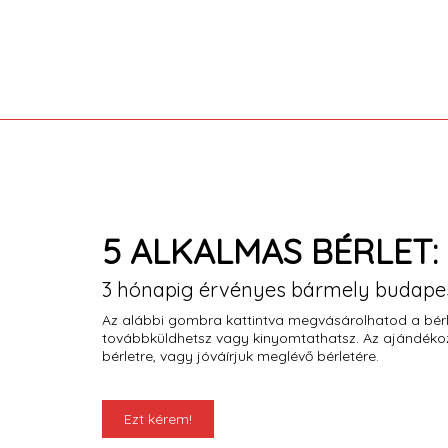
5 ALKALMAS BÉRLET: 1
3 hónapig érvényes bármely budapes
Az alábbi gombra kattintva megvásárolhatod a bérle
továbbküldhetsz vagy kinyomtathatsz. Az ajándékozo
bérletre, vagy jóváírjuk meglévő bérletére.
Ezt kérem!