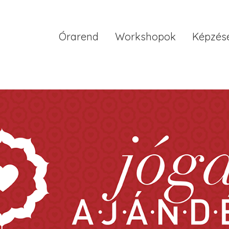
Órarend
Workshopok
Képzés