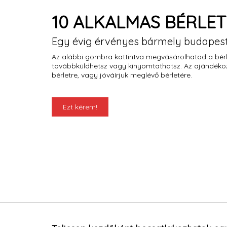
10 ALKALMAS BÉRLET: 
Egy évig érvényes bármely budapest
Az alábbi gombra kattintva megvásárolhatod a bérle
továbbküldhetsz vagy kinyomtathatsz. Az ajándékozo
bérletre, vagy jóváírjuk meglévő bérletére.
Ezt kérem!