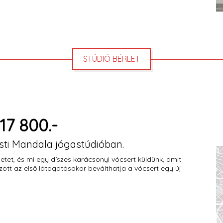
STÚDIÓ BÉRLET
7 800.-
ti Mandala jógastúdióban.
tet, és mi egy díszes karácsonyi vócsert küldünk, amit
tt az első látogatásakor beválthatja a vócsert egy új