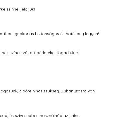
 színnel jelöljük!
 otthoni gyakorlás biztonságos és hatékony legyen!
elyszínen váltott bérleteket fogadjuk el.
b jógázunk, cipőre nincs szükség. Zuhanyzásra van
cod, és szívesebben használnád azt, nincs