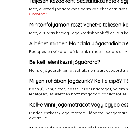
Teljesen kezdőként becsatlakozhatok eg
Igen, a kezdő jógaórákhoz bármikor lehet csatlakozni
Órarend ›
Minitanfolyamon részt vehet-e teljesen 
Igen, a 4 órás hétvégi jóga workshopok fő célja a k
A bérlet minden Mandala Jógastúdióba 
Budapesten vásárolt bérleteink minden budapesti Ma
Be kell jelentkezni jógaórára?
Nem, a jógaórák tematizáltak, nem zárt csoporttal d
Milyen ruhában jógázunk? Kell-e cipő? T
Könnyű, kényelmes, hosszú szárú nadrágot, valamint 
lehetőség, ez esetben hozz magaddal törülközőt és 
Kell-e vinni jógamatracot vagy egyéb es
Minden eszközt (jóga matrac, ülőpárna, hengerpárna
akadálya.