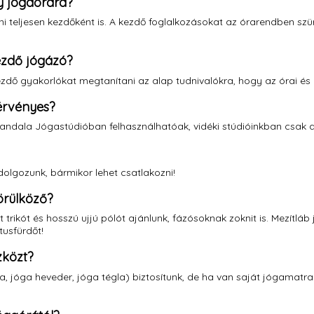
y jógaórára?
 teljesen kezdőként is. A kezdő foglalkozásokat az órarendben szürke
kezdő jógázó?
ezdő gyakorlókat megtanítani az alap tudnivalókra, hogy az órai és
érvényes?
ndala Jógastúdióban felhasználhatóak, vidéki stúdióinkban csak a h
olgozunk, bármikor lehet csatlakozni!
örülköző?
trikót és hosszú ujjú pólót ajánlunk, fázósoknak zoknit is. Mezítlá
tusfürdőt!
zközt?
, jóga heveder, jóga tégla) biztosítunk, de ha van saját jógamatra