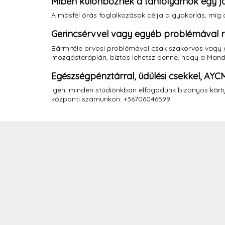
Miben különböznek a tanfolyamok egy j
A másfél órás foglalkozások célja a gyakorlás, míg a
Gerincsérvvel vagy egyéb problémával r
Bármiféle orvosi problémával csak szakorvos vagy 
mozgásterápián, biztos lehetsz benne, hogy a Man
Egészségpénztárral, üdülési csekkel, AYCM
Igen, minden stúdiónkban elfogadunk bizonyos kárty
központi számunkon: +36706046599