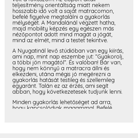
teljesítmény orientáltság miatt nekem
hosszabb idő volt a saját matracomon,
befelé figyelve megtalálni a gyakorlás
mélységét. A Mandalánál végzett hatha,
majd mobility képzés egy egészen más
nézőpontot adott mind magát a jógát,
mind az elmét, mind a testet tekintve.
A Nyugatinál levő stúdióban van egy kiírás,
ami nap, mint nap eszembe jut: “Gyakorolj,
a többi jön magától”. És valóban! Bár van,
hogy nem könnyű a matracra állni és
elkezdeni, utána mégis jó megérezni a
gyakorlás hatását testileg és szellemileg
egyaránt. Talán ez az érzés, ami segít
abban, hogy következetesek tudjunk lenni.
Minden gyakorlás lehetőséget ad arra,
hogy kapcsolódjak magammal. Befelé
figyeljek és megtaláljam az adott
gyakorlásban azt, amire épp szükségem
van. Tiszteletben tartva a testem határait.
Türelem, elfogadás, hisz természetes, hogy
a testünk nem minden nap van