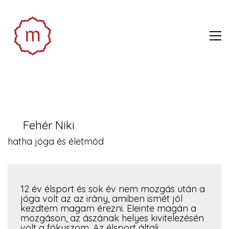
Fehér Niki
hatha jóga és életmód
12 év élsport és sok év nem mozgás után a
jóga volt az az irány, amiben ismét jól
kezdtem magam érezni. Eleinte magán a
mozgáson, az ászának helyes kivitelezésén
volt a fókuszom. Az élsport általi