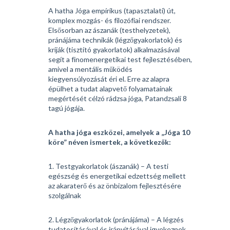
A hatha Jóga empírikus (tapasztalati) út,
komplex mozgás- és filozófiai rendszer.
Elsősorban az ászanák (testhelyzetek),
pránájáma technikák (légzőgyakorlatok) és
kriják (tisztító gyakorlatok) alkalmazásával
segít a finomenergetikai test fejlesztésében,
amivel a mentális működés
kiegyensúlyozását éri el. Erre az alapra
épülhet a tudat alapvető folyamatainak
megértését célzó rádzsa jóga, Patandzsali 8
tagú jógája.
A hatha jóga eszközei, amelyek a „Jóga 10
köre” néven ismertek, a következők:
1. Testgyakorlatok (ászanák) – A testi
egészség és energetikai edzettség mellett
az akaraterő és az önbizalom fejlesztésére
szolgálnak
2. Légzőgyakorlatok (pránájáma) – A légzés
tudatosításával és irányításával igyekeznek