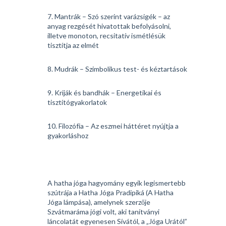
7. Mantrák – Szó szerint varázsigék – az
anyag rezgését hivatottak befolyásolni,
illetve monoton, recsitatív ismétlésük
tisztítja az elmét
8. Mudrák – Szimbolikus test- és kéztartások
9. Kriják és bandhák – Energetikai és
tisztítógyakorlatok
10. Filozófia – Az eszmei háttéret nyújtja a
gyakorláshoz
A hatha jóga hagyomány egyik legismertebb
szútrája a Hatha Jóga Pradipiká (A Hatha
Jóga lámpása), amelynek szerzője
Szvátmaráma jógi volt, aki tanítványi
láncolatát egyenesen Sívától, a „Jóga Urától”