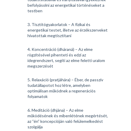
befolyásolni az energetikai történéseket a
testben
3. Tisztítógyakorlatok – A fizikai és
energetikai testet, illetve az érzékszerveket
hivatottak megtisztítani
4. Koncentráció (dháraná) – Az elme
rögzítésével pihenteti és edzi az
idegrendszert, segíti az elme feletti uralom
megszerzését
5. Relaxáció (pratjáhára) – Éber, de passzív
tudatállapotot hoz létre, amelyben
optimálisan működnek a regenerációs
folyamatok
6. Meditáció (dhjána) – Az elme
működésének és mibenlétének megértését,
az “én” koncepcióján való felülemelkedést
szolgálja