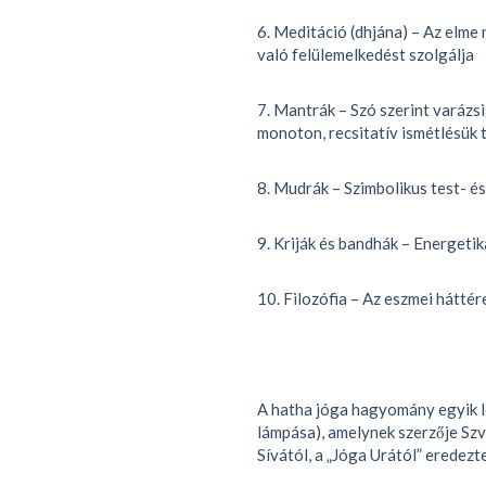
6. Meditáció (dhjána) – Az elme
való felülemelkedést szolgálja
7. Mantrák – Szó szerint varázsi
monoton, recsitatív ismétlésük t
8. Mudrák – Szimbolikus test- é
9. Kriják és bandhák – Energetik
10. Filozófia – Az eszmei háttér
A hatha jóga hagyomány egyik l
lámpása), amelynek szerzője Szv
Sívától, a „Jóga Urától” eredezte