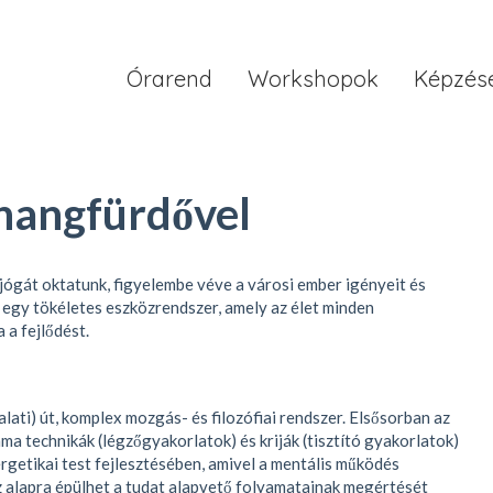
Órarend
Workshopok
Képzés
hangfürdővel
i jógát oktatunk, figyelembe véve a városi ember igényeit és
 egy tökéletes eszközrendszer, amely az élet minden
 a fejlődést.
lati) út, komplex mozgás- és filozófiai rendszer. Elsősorban az
ma technikák (légzőgyakorlatok) és kriják (tisztító gyakorlatok)
rgetikai test fejlesztésében, amivel a mentális működés
az alapra épülhet a tudat alapvető folyamatainak megértését