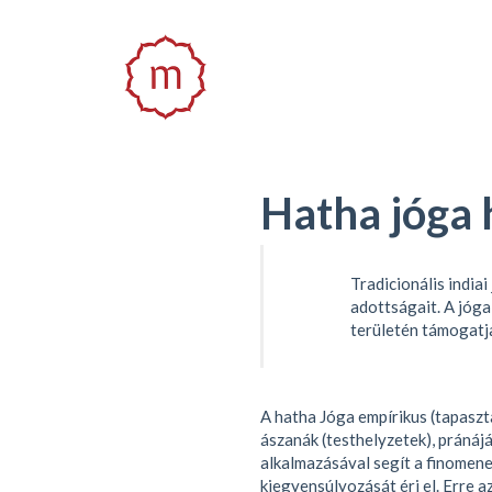
Hatha jóga 
Tradicionális india
adottságait. A jóga
területén támogatja
A hatha Jóga empírikus (tapaszta
ászanák (testhelyzetek), pránájá
alkalmazásával segít a finomene
kiegyensúlyozását éri el. Erre 