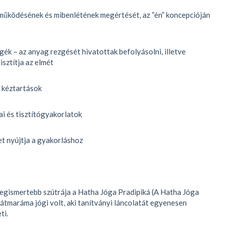
 működésének és mibenlétének megértését, az “én” koncepcióján
gék – az anyag rezgését hivatottak befolyásolni, illetve
isztítja az elmét
s kéztartások
ai és tisztítógyakorlatok
et nyújtja a gyakorláshoz
egismertebb szútrája a Hatha Jóga Pradipiká (A Hatha Jóga
átmaráma jógi volt, aki tanítványi láncolatát egyenesen
ti.