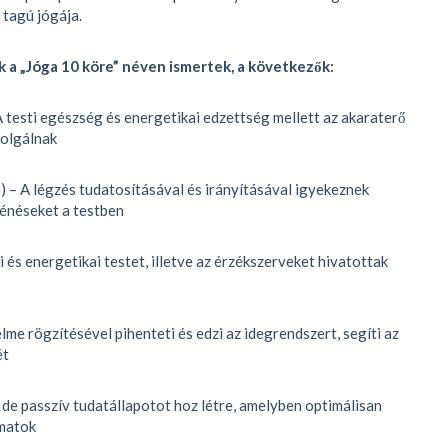
 tagú jógája.
k a „Jóga 10 köre” néven ismertek, a következők:
A testi egészség és energetikai edzettség mellett az akaraterő
zolgálnak
 – A légzés tudatosításával és irányításával igyekeznek
ténéseket a testben
i és energetikai testet, illetve az érzékszerveket hivatottak
lme rögzítésével pihenteti és edzi az idegrendszert, segíti az
ét
, de passzív tudatállapotot hoz létre, amelyben optimálisan
matok