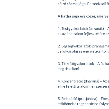
célzó rádzsa jóga, Patandzsali 8
A hatha jóga eszközei, amelye
1. Testgyakorlatok (ászanák) – 
és az önbizalom fejlesztésére s
2. Légzőgyakorlatok (pránájáma)
befolyásolni az energetikai tör
3. Tisztítógyakorlatok – A fizika
megtisztítani
4. Koncentráció (dháraná) – Az e
elme feletti uralom megszerzés
5. Relaxáció (pratjáhára) – Éber
működnek a regenerációs folya