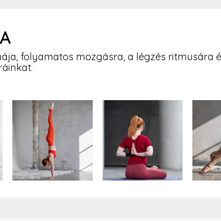
GA
rmája, folyamatos mozgásra, a légzés ritmusára 
áinkat.