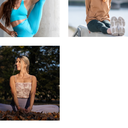
iklósy Noémi
Lévay Flóra
ápi Szulamit