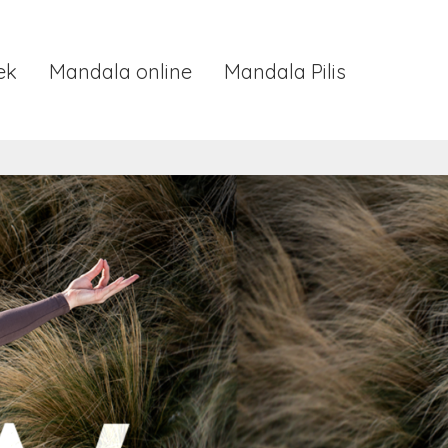
ek
Mandala online
Mandala Pilis