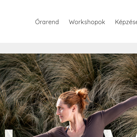
Órarend
Workshopok
Képzés