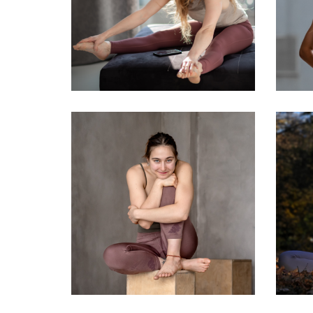
Nagygyörgy Emese
S
Illés Eszter
S