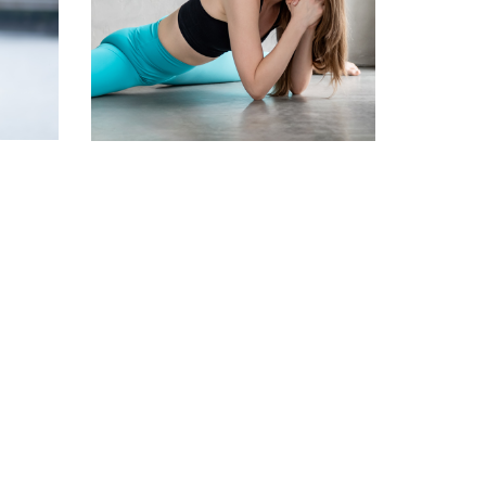
Sebestyén Dóri