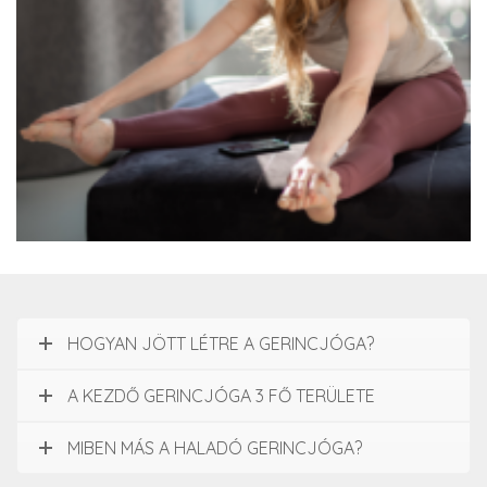
Nagygyörgy Emese
HOGYAN JÖTT LÉTRE A GERINCJÓGA?
A KEZDŐ GERINCJÓGA 3 FŐ TERÜLETE
MIBEN MÁS A HALADÓ GERINCJÓGA?