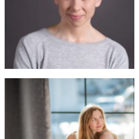
Pápa Gyöngyvér