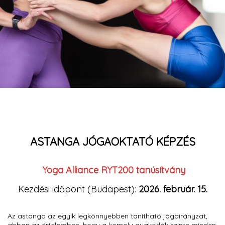
ASTANGA JÓGAOKTATÓ KÉPZÉS
Yoga Alliance RYT200 tanúsítvány
Kezdési időpont (Budapest):
2026. február. 15.
Az astanga az egyik legkönnyebben tanítható jógairányzat,