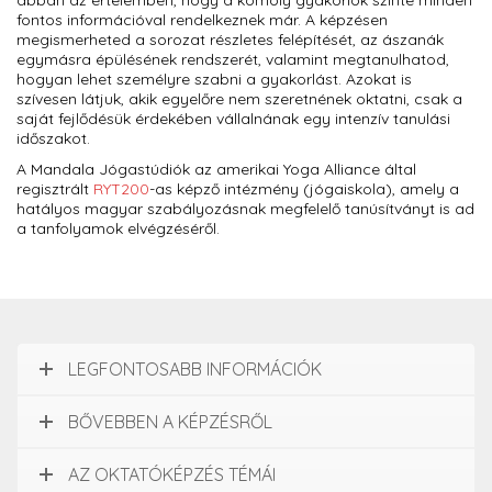
abban az értelemben, hogy a komoly gyakorlók szinte minden
fontos információval rendelkeznek már. A képzésen
megismerheted a sorozat részletes felépítését, az ászanák
egymásra épülésének rendszerét, valamint megtanulhatod,
hogyan lehet személyre szabni a gyakorlást. Azokat is
szívesen látjuk, akik egyelőre nem szeretnének oktatni, csak a
saját fejlődésük érdekében vállalnának egy intenzív tanulási
időszakot.
A Mandala Jógastúdiók az amerikai Yoga Alliance által
regisztrált
RYT200
-as képző intézmény (jógaiskola), amely a
hatályos magyar szabályozásnak megfelelő tanúsítványt is ad
a tanfolyamok elvégzéséről.
LEGFONTOSABB INFORMÁCIÓK
BŐVEBBEN A KÉPZÉSRŐL
AZ OKTATÓKÉPZÉS TÉMÁI