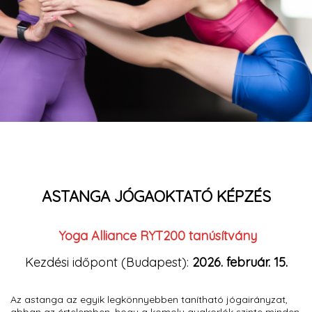
ASTANGA JÓGAOKTATÓ KÉPZÉS
Yoga Alliance RYT200 tanúsítvány
Kezdési időpont (Budapest):
2026. február. 15.
Az astanga az egyik legkönnyebben tanítható jógairányzat,