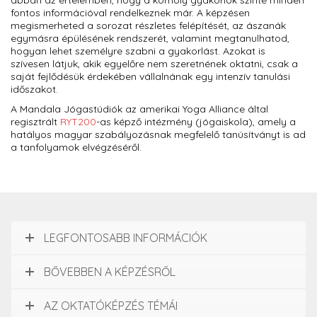
abban az értelemben, hogy a komoly gyakorlók szinte minden
fontos információval rendelkeznek már. A képzésen
megismerheted a sorozat részletes felépítését, az ászanák
egymásra épülésének rendszerét, valamint megtanulhatod,
hogyan lehet személyre szabni a gyakorlást. Azokat is
szívesen látjuk, akik egyelőre nem szeretnének oktatni, csak a
saját fejlődésük érdekében vállalnának egy intenzív tanulási
időszakot.
A Mandala Jógastúdiók az amerikai Yoga Alliance által
regisztrált
RYT200
-as képző intézmény (jógaiskola), amely a
hatályos magyar szabályozásnak megfelelő tanúsítványt is ad
a tanfolyamok elvégzéséről.
LEGFONTOSABB INFORMÁCIÓK
BŐVEBBEN A KÉPZÉSRŐL
AZ OKTATÓKÉPZÉS TÉMÁI