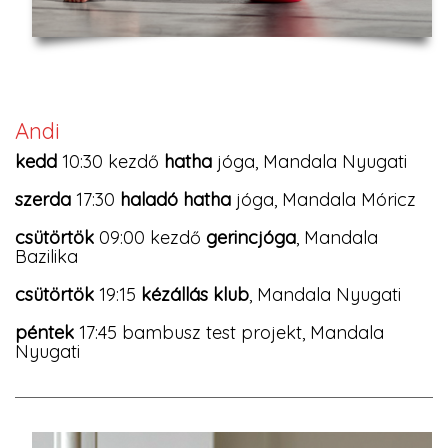
Andi
kedd
10:30 kezdő
hatha
jóga, Mandala Nyugati
szerda
17:30
haladó hatha
jóga, Mandala Móricz
csütörtök
09:00 kezdő
gerincjóga
, Mandala
Bazilika
csütörtök
19:15
kézállás klub
, Mandala Nyugati
péntek
17:45 bambusz test projekt, Mandala
Nyugati