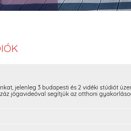
IÓK
nkat, jelenleg 3 budapesti és 2 vidéki stúdiót ü
záz jógavideóval segítjük az otthoni gyakorlásod