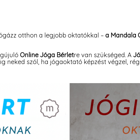
Jógázz otthon a legjobb oktatókkal –
a Mandala O
egújuló
Online Jóga Bérlet
re van szükséged. A
Jó
g neked szól, ha jógaoktató képzést végzel, rége