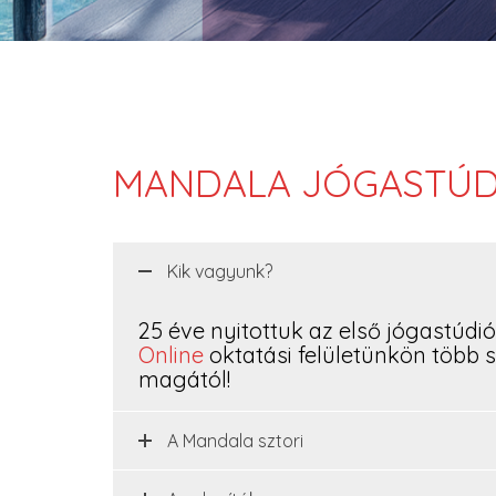
MANDALA JÓGASTÚD
Kik vagyunk?
25 éve nyitottuk az első jógastúdió
Online
oktatási felületünkön több s
magától!
A Mandala sztori