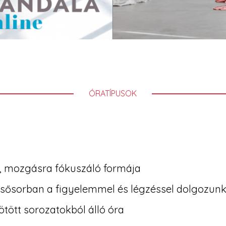
ÓRATÍPUSOK
v, mozgásra fókuszáló formája
l elsősorban a figyelemmel és légzéssel dolgozun
kötött sorozatokból álló óra