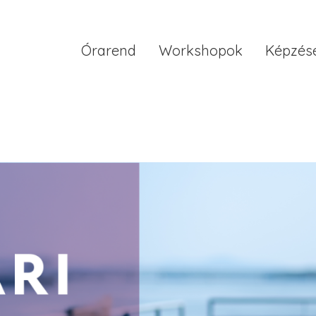
Órarend
Workshopok
Képzés