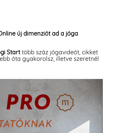
nline új dimenziót ad a jóga
gi Start
több száz jógavideót, cikket
bb óta gyakorolsz, illetve szeretnél